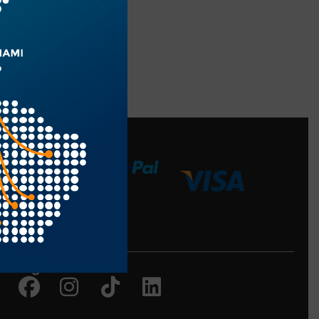
edios de Pago
Siguenos en:
Facebook
Instagram
Tiktok
Linkedin