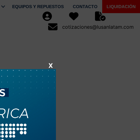
EQUIPOS Y REPUESTOS
CONTACTO
LIQUIDACIÓN
Usuario
Favoritos
Seguimiento de Pe
cotizaciones@lusanlatam.com
cotizaciones@lusanlatam.com
X