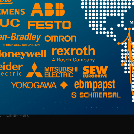
NUESTRA EMPRESA
M
Nosotros
Más Información Aquí
o – Lima- Perú