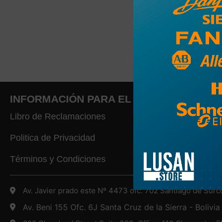
INFORMACIÓN PARA EL CLIENTE
Libro de Reclamaciones
Politica de Privacidad
Términos y Condiciones
Av. Javier prado este Nº 4473 ofc. 702 Santiago de Surc
Av. Beni 155 Ofc. 6J Santa Cruz de la Sierra - Bolivia