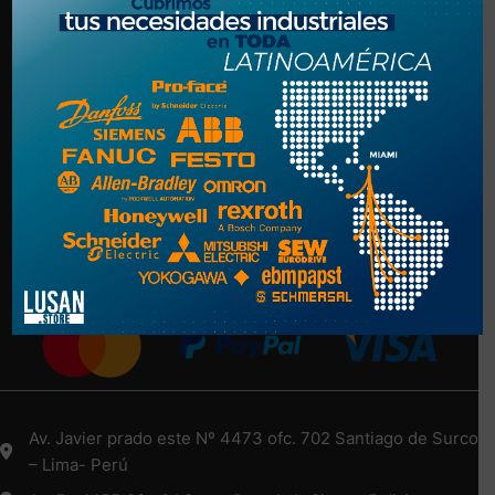
Politica de Privacidad
Términos y Condiciones
NUESTRA EMPRESA
Nosotros
Más Información Aquí
Medios de Pago
Av. Javier prado este Nº 4473 ofc. 702 Santiago de Surco
– Lima- Perú