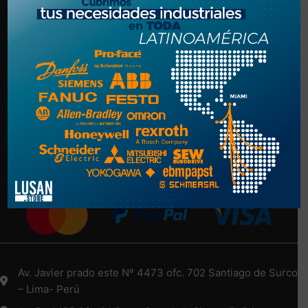
Politica de Privacidad
Términos y Condiciones
NUESTRA EMPRESA
Nosotros
Más Información Aquí
Medios de Pago
Av. Javier prado este Nº 4473 ofc. 702 Santiago de Surco
– Lima- Perú