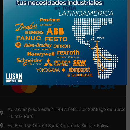
Politica de Privacidad
Términos y Condiciones
NUESTRA EMPRESA
Nosotros
Más Información Aquí
Medios de Pago
Av. Javier prado este Nº 4473 ofc. 702 Santiago de Surco
– Lima- Perú
Av. Beni 155 Ofc. 6J Santa Cruz de la Sierra - Bolivia