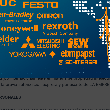
se utilicen inadecuadamente estas mismas.
 producidos a EL SITIO WEB por el uso indebido y de mal
EMPRESA, contractual, extracontractual o legal con el US
prador.
ad intelectual, comercial e industrial del contenido, diseñ
trato son de exclusiva propiedad de LA EMPRESA. Asimismo,
distribución, comercialización, comunicación pública y/o 
ú y/o internacionalmente en materia de propiedad intelectua
 la previa autorización expresa y por escrito de LA EMPRE
ERSONALES
ITIO WEB ya sea con motivo de adquisición de algún produ