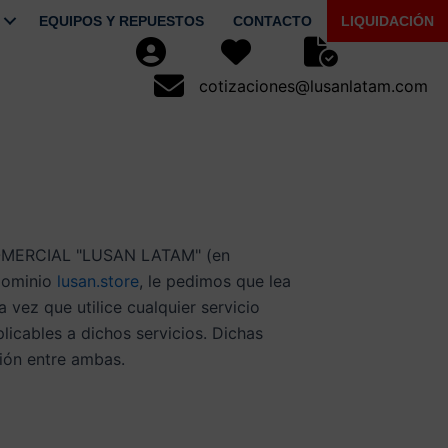
EQUIPOS Y REPUESTOS
CONTACTO
LIQUIDACIÓN
Usuario
Favoritos
Seguimiento de Pe
cotizaciones@lusanlatam.com
cotizaciones@lusanlatam.com
 COMERCIAL "LUSAN LATAM" (en
 dominio
lusan.store
, le pedimos que lea
vez que utilice cualquier servicio
licables a dichos servicios. Dichas
ión entre ambas.