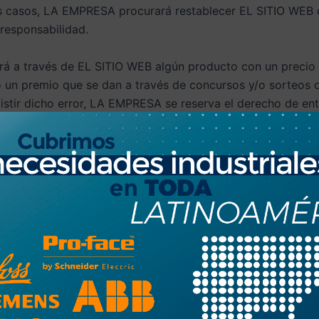
 casos, LA EMPRESA procurará restablecer EL SITIO WEB co
 responsabilidad.
 a través de EL SITIO WEB algún producto con un precio de
n premio que se dan a través de concursos y/o sorteos 
xistir dicho error, LA EMPRESA se reserva el derecho de en
oductos para la venta a través de EL SITIO WEB, existe la
 los productos. Por ese motivo, LA EMPRESA actúa con bas
 de los contenidos de EL SITIO WEB, o contenido publicita
e nos lo comunique inmediatamente. Una vez notificados, L
ifamatorio objeto de la reclamación en un plazo razonable.
os virus ni otros elementos en el contendido de EL SITIO
o en los documentos electrónicos almacenados en los sist
ados al USUARIO provenientes del uso inadecuado de las te