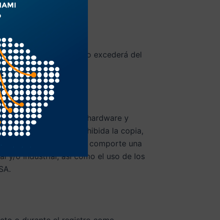
a fe del USUARIO.
UARIO de EL SITIO WEB no excederá del
os, gráficas y sistemas (hardware y
 queda totalmente prohibida la copia,
cualquier otra acción que comporte una
l y/o industrial, así como el uso de los
SA.
cto o durante el registro como