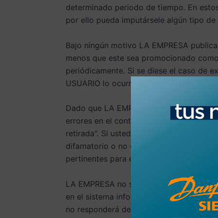
determinado periodo de tiempo. En estos
por ello pueda imputársele algún tipo de
Bajo ningún motivo LA EMPRESA publicará
menos que este sea promocionado como u
periódicamente. Si se diese el caso de e
USUARIO lo ocurrido.
Dado que LA EMPRESA pública miles de pr
errores en el contenido de cada uno de
retirada". Si usted considera que alguno
difamatorio o no creíble, le rogamos qu
pertinentes para eliminar el contenido d
LA EMPRESA no se hace responsable por l
en el sistema informático del USUARIO, 
no responderá de los perjuicios ocasion