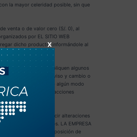
n la mayor celeridad posible, sin que
 venta o de valor cero (S/. 0), al
organizados por EL SITIO WEB
X
tregar dicho producto, informándole al
 posibilidad que se publiquen algunos
e a un mecanismo de "aviso y cambio o
do en el mismo resulta de algún modo
A EMPRESA iniciará las acciones
 WEB que puedan producir alteraciones
emas informáticos de ellos. LA EMPRESA
cnologías puestas a disposición de