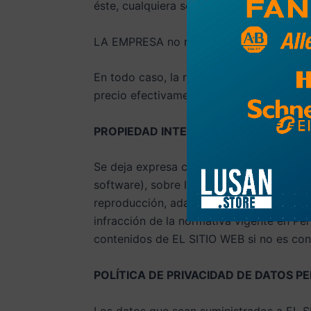
éste, cualquiera sea la forma en la cual 
LA EMPRESA no responderá por los daños
En todo caso, la responsabilidad de LA 
precio efectivamente pagado por el com
PROPIEDAD INTELECTUAL
Se deja expresa constancia que la propied
software), sobre los que versa este con
reproducción, adaptación, modificación, 
infracción de la normativa vigente en Per
contenidos de EL SITIO WEB si no es con
POLÍTICA DE PRIVACIDAD DE DATOS P
Los datos que sean suministrados a EL S