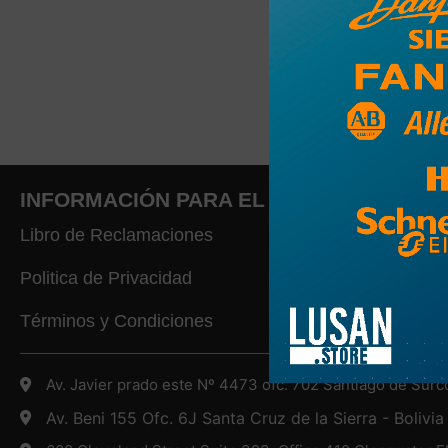
INFORMACIÓN PARA EL CLIENTE
Libro de Reclamaciones
Politica de Privacidad
Términos y Condiciones
Av. Javier prado este Nº 4473 ofc. 702 Santiago de Surc
Av. Beni 155 Ofc. 6J Santa Cruz de la Sierra - Bolivia