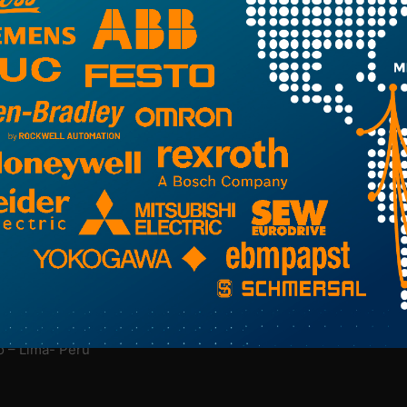
NUESTRA EMPRESA
M
Nosotros
Más Información Aquí
o – Lima- Perú