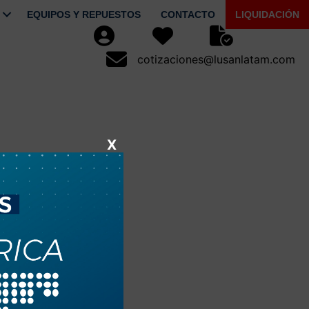
EQUIPOS Y REPUESTOS
CONTACTO
LIQUIDACIÓN
Usuario
Favoritos
Seguimiento de Pe
cotizaciones@lusanlatam.com
cotizaciones@lusanlatam.com
X