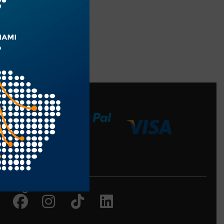
edios de Pago
Siguenos en:
Facebook
Instagram
Tiktok
Linkedin