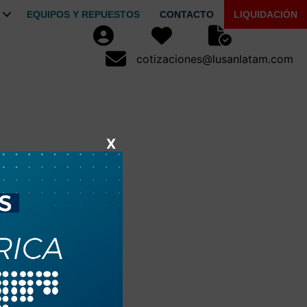
EQUIPOS Y REPUESTOS
CONTACTO
LIQUIDACIÓN
Usuario
Favoritos
Seguimiento de Pe
cotizaciones@lusanlatam.com
cotizaciones@lusanlatam.com
X