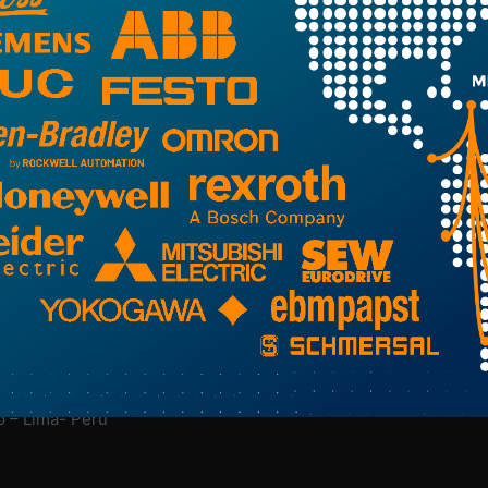
NUESTRA EMPRESA
M
Nosotros
Más Información Aquí
o – Lima- Perú