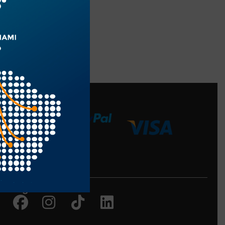
edios de Pago
Siguenos en:
Facebook
Instagram
Tiktok
Linkedin