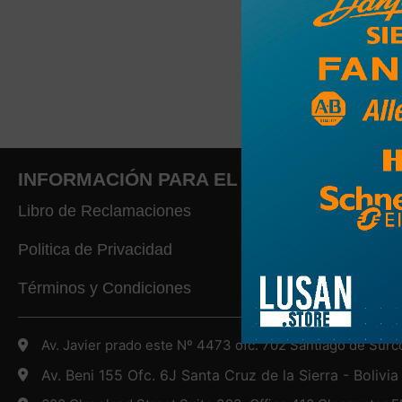
INFORMACIÓN PARA EL CLIENTE
Libro de Reclamaciones
Politica de Privacidad
Términos y Condiciones
Av. Javier prado este Nº 4473 ofc. 702 Santiago de Surc
Av. Beni 155 Ofc. 6J Santa Cruz de la Sierra - Bolivia