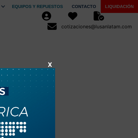
EQUIPOS Y REPUESTOS
CONTACTO
LIQUIDACIÓN
Usuario
Favoritos
Seguimiento de Pe
cotizaciones@lusanlatam.com
cotizaciones@lusanlatam.com
X