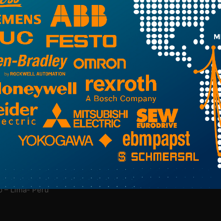
NUESTRA EMPRESA
M
Nosotros
Más Información Aquí
o – Lima- Perú