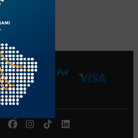
edios de Pago
Siguenos en:
Facebook
Instagram
Tiktok
Linkedin