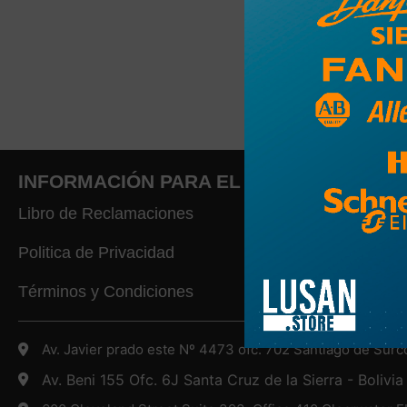
INFORMACIÓN PARA EL CLIENTE
Libro de Reclamaciones
Politica de Privacidad
Términos y Condiciones
Av. Javier prado este Nº 4473 ofc. 702 Santiago de Surc
Av. Beni 155 Ofc. 6J Santa Cruz de la Sierra - Bolivia