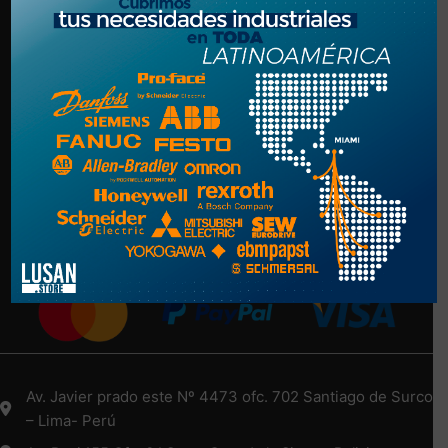
Politica de Privacidad
Términos y Condiciones
NUESTRA EMPRESA
Nosotros
Más Información Aquí
Medios de Pago
Av. Javier prado este Nº 4473 ofc. 702 Santiago de Surco
– Lima- Perú