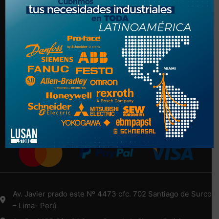
Politica de Privacidad
Términos y Condiciones
NUESTRA EMPRESA
Nosotros
Más Información Aquí
Medios de Pago
Av. Javier prado este Nº 4473 ofc. 702 Santiago de Surco
– Lima- Perú