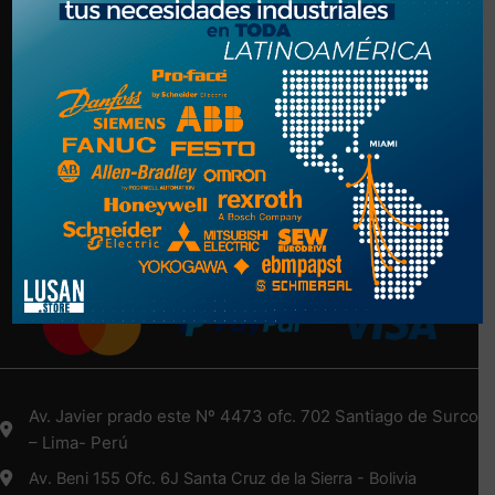
Politica de Privacidad
Términos y Condiciones
NUESTRA EMPRESA
Nosotros
Más Información Aquí
Medios de Pago
Av. Javier prado este Nº 4473 ofc. 702 Santiago de Surco
– Lima- Perú
Av. Beni 155 Ofc. 6J Santa Cruz de la Sierra - Bolivia