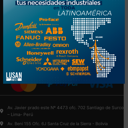
Politica de Privacidad
Términos y Condiciones
NUESTRA EMPRESA
Nosotros
Más Información Aquí
Medios de Pago
Av. Javier prado este Nº 4473 ofc. 702 Santiago de Surco
– Lima- Perú
Av. Beni 155 Ofc. 6J Santa Cruz de la Sierra - Bolivia