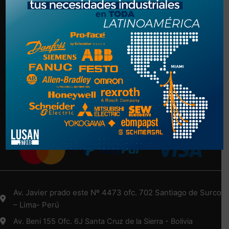
Politica de Privacidad
Términos y Condiciones
NUESTRA EMPRESA
Nosotros
Más Información Aquí
Medios de Pago
Av. Javier prado este Nº 4473 ofc. 702 Santiago de Surco
– Lima- Perú
Av. Beni 155 Ofc. 6J Santa Cruz de la Sierra - Bolivia