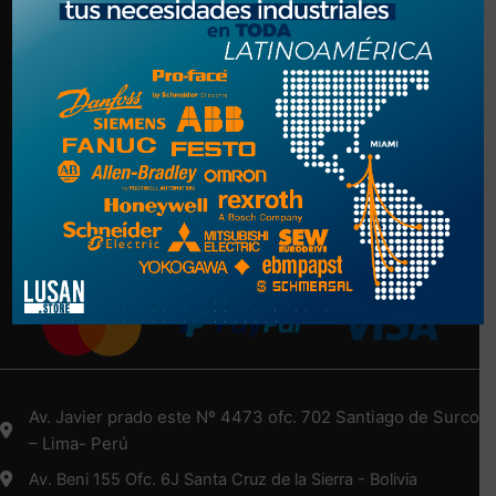
Politica de Privacidad
Términos y Condiciones
NUESTRA EMPRESA
Nosotros
Más Información Aquí
Medios de Pago
Av. Javier prado este Nº 4473 ofc. 702 Santiago de Surco
– Lima- Perú
Av. Beni 155 Ofc. 6J Santa Cruz de la Sierra - Bolivia