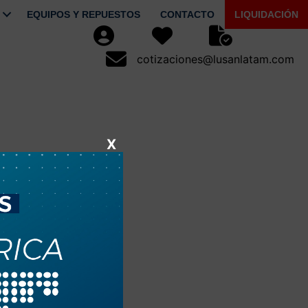
EQUIPOS Y REPUESTOS
CONTACTO
LIQUIDACIÓN
Usuario
Favoritos
Seguimiento de Pe
cotizaciones@lusanlatam.com
cotizaciones@lusanlatam.com
X