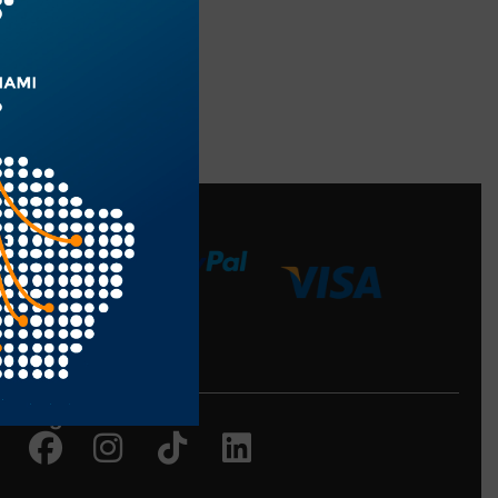
edios de Pago
Siguenos en:
Facebook
Instagram
Tiktok
Linkedin