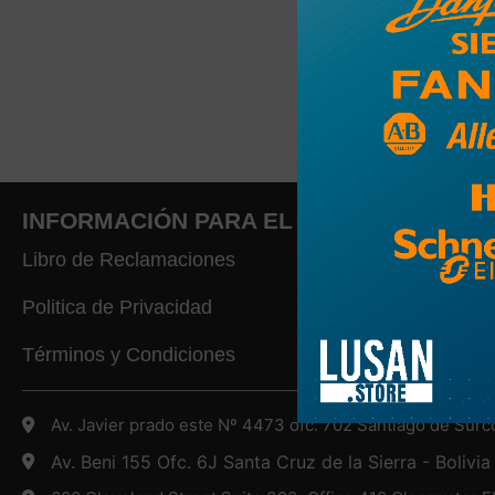
INFORMACIÓN PARA EL CLIENTE
Libro de Reclamaciones
Politica de Privacidad
Términos y Condiciones
Av. Javier prado este Nº 4473 ofc. 702 Santiago de Surc
Av. Beni 155 Ofc. 6J Santa Cruz de la Sierra - Bolivia