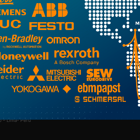
NUESTRA EMPRESA
M
Nosotros
Más Información Aquí
o – Lima- Perú