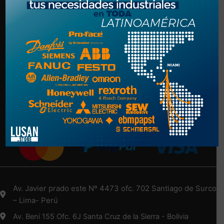
Politica de Privacidad
Términos y Condiciones
NUESTRA EMPRESA
Nosotros
Más Información Aquí
Medios de Pago
Av. Javier prado este Nº 4473 ofc. 702 Santiago de Surco
– Lima- Perú
Av. Beni 155 Ofc. 6J Santa Cruz de la Sierra - Bolivia