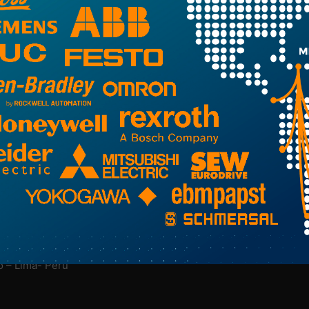
NUESTRA EMPRESA
M
Nosotros
Más Información Aquí
o – Lima- Perú