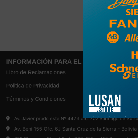
INFORMACIÓN PARA EL CLIENTE
Libro de Reclamaciones
Politica de Privacidad
Términos y Condiciones
Av. Javier prado este Nº 4473 ofc. 702 Santiago de Surc
Av. Beni 155 Ofc. 6J Santa Cruz de la Sierra - Bolivia