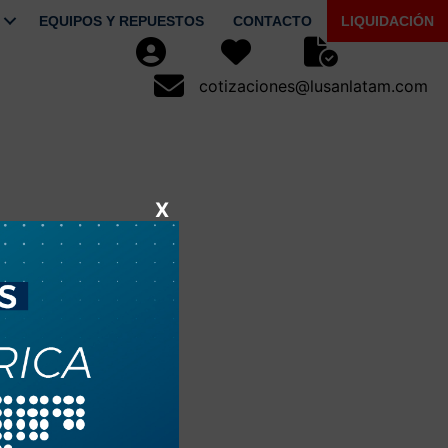
EQUIPOS Y REPUESTOS
CONTACTO
LIQUIDACIÓN
Usuario
Favoritos
Seguimiento de Pe
cotizaciones@lusanlatam.com
cotizaciones@lusanlatam.com
X