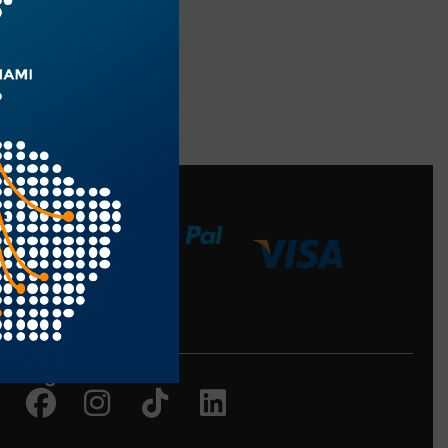
edios de Pago
Siguenos en:
Facebook
Instagram
Tiktok
Linkedin