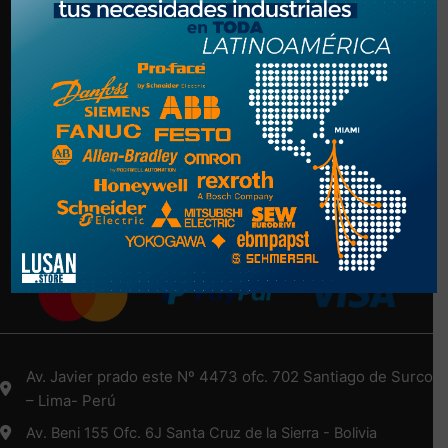
Politica de Privacidad
Términos y Condiciones
NUESTRA EMPRESA
Nosotros
Más Información Aquí
Medios de Pago
Av. Javier prado este Nº 4473 ofc. 702 Santiago de Surco
– Lima- Perú
Av. Beni 155 Ofc. 6J Santa Cruz de la Sierra - Bolivia