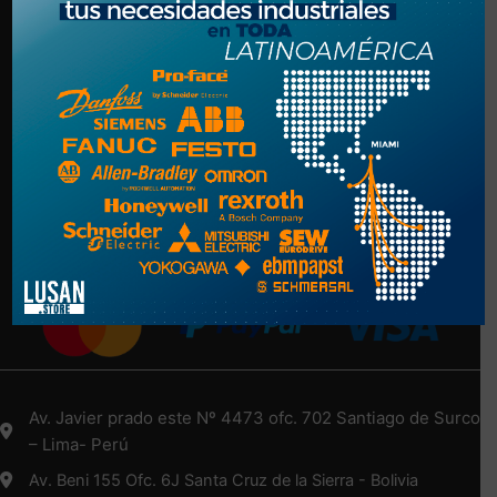
Politica de Privacidad
Términos y Condiciones
NUESTRA EMPRESA
Nosotros
Más Información Aquí
Medios de Pago
Av. Javier prado este Nº 4473 ofc. 702 Santiago de Surco
– Lima- Perú
Av. Beni 155 Ofc. 6J Santa Cruz de la Sierra - Bolivia