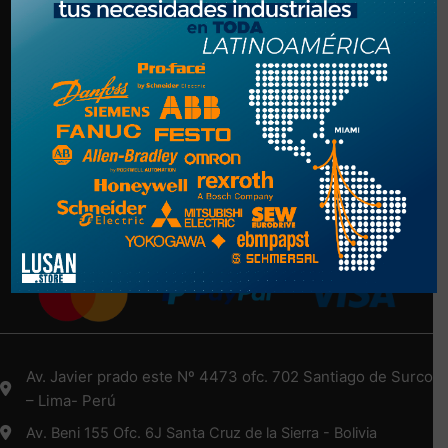
Politica de Privacidad
Términos y Condiciones
NUESTRA EMPRESA
Nosotros
Más Información Aquí
Medios de Pago
Av. Javier prado este Nº 4473 ofc. 702 Santiago de Surco
– Lima- Perú
Av. Beni 155 Ofc. 6J Santa Cruz de la Sierra - Bolivia