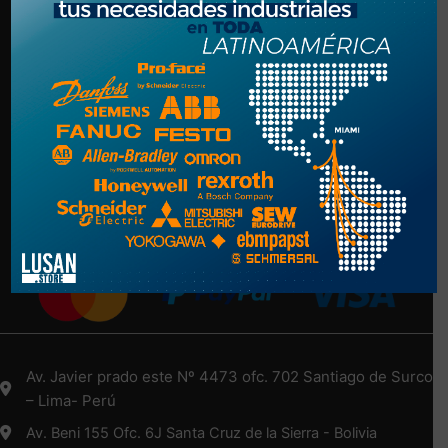
Politica de Privacidad
Términos y Condiciones
NUESTRA EMPRESA
Nosotros
Más Información Aquí
Medios de Pago
Av. Javier prado este Nº 4473 ofc. 702 Santiago de Surco
– Lima- Perú
Av. Beni 155 Ofc. 6J Santa Cruz de la Sierra - Bolivia