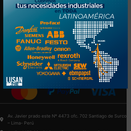
Politica de Privacidad
Términos y Condiciones
NUESTRA EMPRESA
Nosotros
Más Información Aquí
Medios de Pago
Av. Javier prado este Nº 4473 ofc. 702 Santiago de Surco
– Lima- Perú