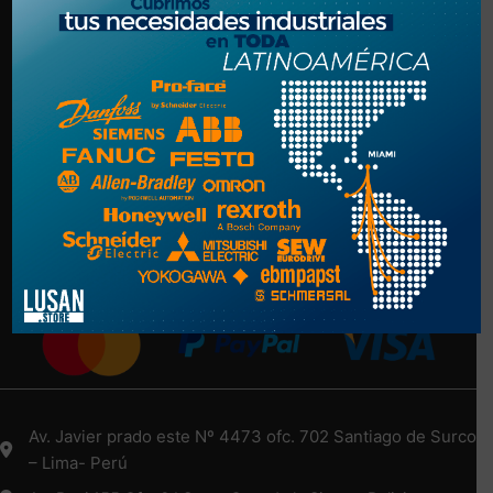
Politica de Privacidad
Términos y Condiciones
NUESTRA EMPRESA
Nosotros
Más Información Aquí
Medios de Pago
Av. Javier prado este Nº 4473 ofc. 702 Santiago de Surco
– Lima- Perú