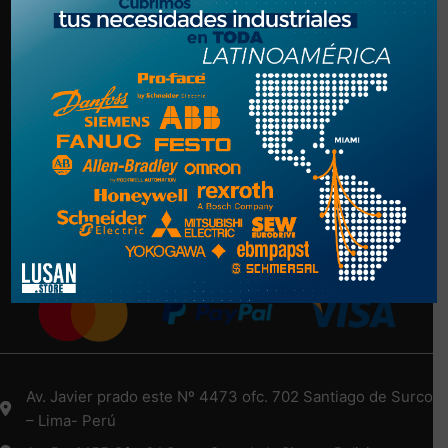
Politica de Privacidad
Términos y Condiciones
NUESTRA EMPRESA
Nosotros
Más Información Aquí
Medios de Pago
Av. Javier prado este Nº 4473 ofc. 702 Santiago de Surco
– Lima- Perú