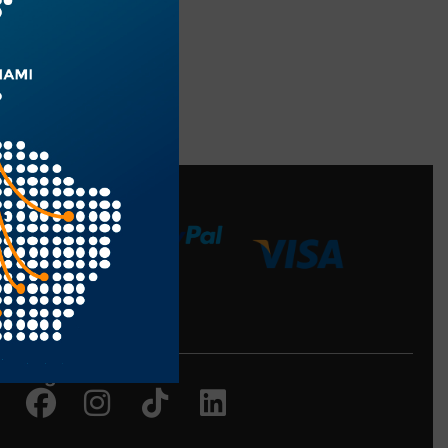
edios de Pago
Siguenos en:
Facebook
Instagram
Tiktok
Linkedin