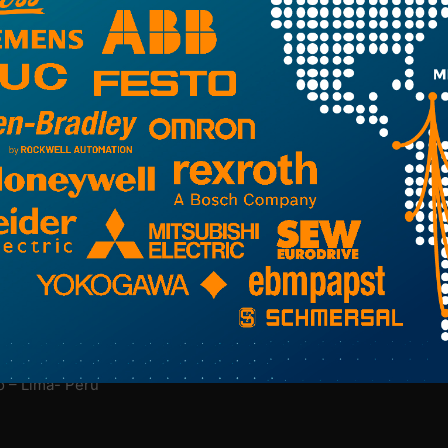
NUESTRA EMPRESA
M
Nosotros
Más Información Aquí
o – Lima- Perú