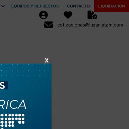
EQUIPOS Y REPUESTOS
CONTACTO
LIQUIDACIÓN
Usuario
Favoritos
Seguimiento de Pe
cotizaciones@lusanlatam.com
cotizaciones@lusanlatam.com
X