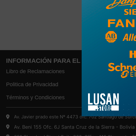
INFORMACIÓN PARA EL CLIENTE
Libro de Reclamaciones
Politica de Privacidad
Términos y Condiciones
Av. Javier prado este Nº 4473 ofc. 702 Santiago de Surc
Av. Beni 155 Ofc. 6J Santa Cruz de la Sierra - Bolivia